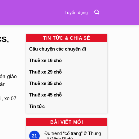
Tuyển dụng
CS,
TIN TỨC & CHIA SẺ
Câu chuyện các chuyến đi
Thuê xe 16 chỗ
Thuê xe 29 chỗ
ón giáo
Thuê xe 35 chỗ
Bàn
Thuê xe 45 chỗ
i, xe 07
Tin tức
BÀI VIẾT MỚI
Đu trend “cổ trang” ở Thung
21
Ui (Ninh Bình)