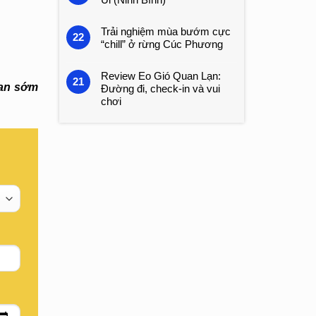
Trải nghiệm mùa bướm cực
22
“chill” ở rừng Cúc Phương
Review Eo Gió Quan Lạn:
21
ian sớm
Đường đi, check-in và vui
chơi