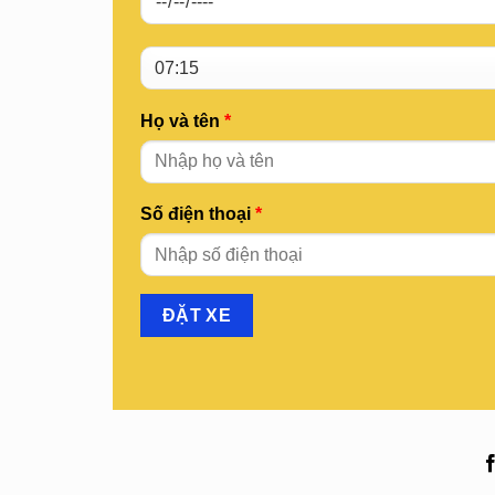
Họ và tên
*
Số điện thoại
*