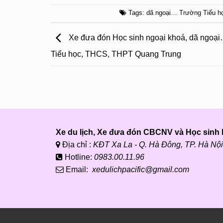
Tags:
dã ngoại… Trường Tiểu h
Xe đưa đón Học sinh ngoại khoá, dã ngoạ
Tiểu học, THCS, THPT Quang Trung
Xe du lịch, Xe đưa đón CBCNV và Học sinh P
Địa chỉ :
KĐT Xa La - Q. Hà Đông, TP. Hà Nội
Hotline:
0983.00.11.96
Email:
xedulichpacific@gmail.com