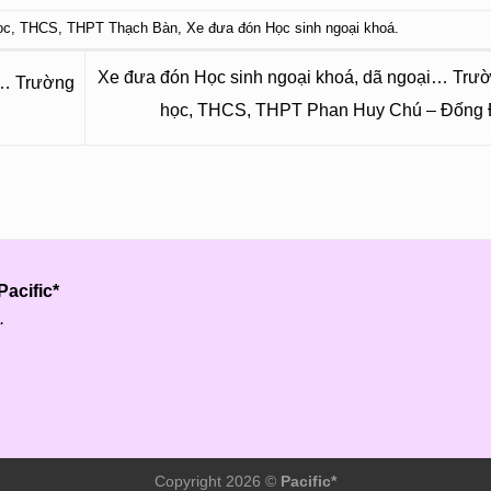
ọc
,
THCS
,
THPT Thạch Bàn
,
Xe đưa đón Học sinh ngoại khoá
.
Xe đưa đón Học sinh ngoại khoá, dã ngoại… Trườ
i… Trường
học, THCS, THPT Phan Huy Chú – Đống
acific*
.
Copyright 2026 ©
Pacific*