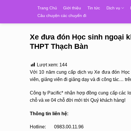
Skip
Trang Chủ
Giới thiệu
Tin tức
Dịch vụ
to
Câu chuyện các chuyến đi
content
Xe đưa đón Học sinh ngoại 
THPT Thạch Bàn
Lượt xem:
144
Với 10 năm cung cấp dịch vụ Xe đưa đón Học s
viên, giảng viên đi giảng dạy và đi công tác… 
Công ty Pacific* nhận hợp đồng cung cấp các loạ
chỗ và xe 04 chỗ đời mới tới Quý khách hàng!
Thông tin liên hệ:
Hotline: 0983.00.11.96