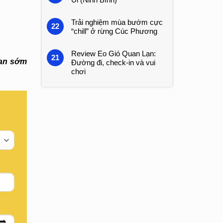
Trải nghiệm mùa bướm cực
22
“chill” ở rừng Cúc Phương
Review Eo Gió Quan Lạn:
21
ian sớm
Đường đi, check-in và vui
chơi