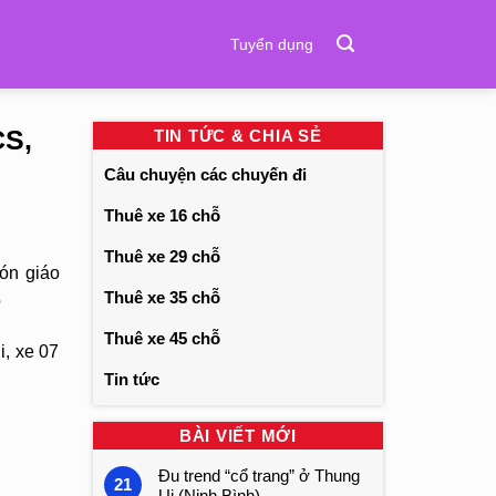
Tuyển dụng
CS,
TIN TỨC & CHIA SẺ
Câu chuyện các chuyến đi
Thuê xe 16 chỗ
Thuê xe 29 chỗ
ón giáo
Thuê xe 35 chỗ
o
Thuê xe 45 chỗ
i, xe 07
Tin tức
BÀI VIẾT MỚI
Đu trend “cổ trang” ở Thung
21
Ui (Ninh Bình)