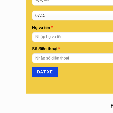
Họ và tên
*
Số điện thoại
*