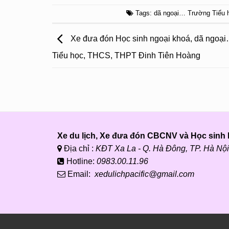
Tags:
dã ngoại… Trường Tiểu 
Xe đưa đón Học sinh ngoại khoá, dã ngoạ
Tiểu học, THCS, THPT Đinh Tiên Hoàng
Xe du lịch, Xe đưa đón CBCNV và Học sinh P
Địa chỉ :
KĐT Xa La - Q. Hà Đông, TP. Hà Nội
Hotline:
0983.00.11.96
Email:
xedulichpacific@gmail.com