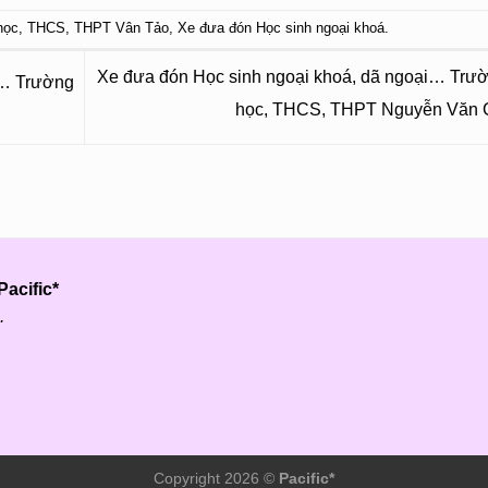
học
,
THCS
,
THPT Vân Tảo
,
Xe đưa đón Học sinh ngoại khoá
.
Xe đưa đón Học sinh ngoại khoá, dã ngoại… Trườ
i… Trường
học, THCS, THPT Nguyễn Văn
acific*
.
Copyright 2026 ©
Pacific*