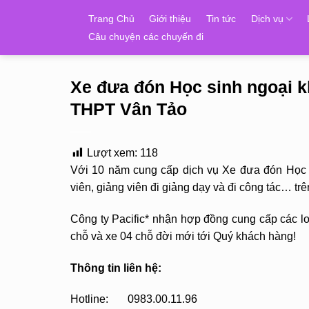
Skip
Trang Chủ
Giới thiệu
Tin tức
Dịch vụ
to
Câu chuyện các chuyến đi
content
Xe đưa đón Học sinh ngoại 
THPT Vân Tảo
Lượt xem:
118
Với 10 năm cung cấp dịch vụ Xe đưa đón Học s
viên, giảng viên đi giảng dạy và đi công tác… 
Công ty Pacific* nhận hợp đồng cung cấp các loạ
chỗ và xe 04 chỗ đời mới tới Quý khách hàng!
Thông tin liên hệ:
Hotline: 0983.00.11.96