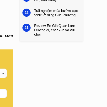
Trải nghiệm mùa bướm cực
22
“chill” ở rừng Cúc Phương
Review Eo Gió Quan Lạn:
21
Đường đi, check-in và vui
chơi
ian sớm