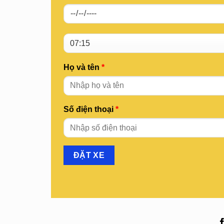
Họ và tên
*
Số điện thoại
*