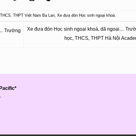
THCS
,
THPT Việt Nam Ba Lan
,
Xe đưa đón Học sinh ngoại khoá
.
Xe đưa đón Học sinh ngoại khoá, dã ngoại… Trườ
i… Trường
học, THCS, THPT Hà Nội Acad
acific*
.