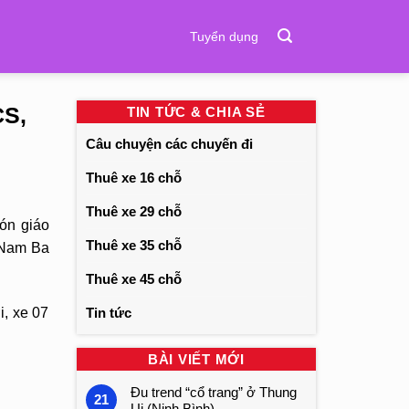
Tuyển dụng
CS,
TIN TỨC & CHIA SẺ
Câu chuyện các chuyến đi
Thuê xe 16 chỗ
Thuê xe 29 chỗ
ón giáo
Thuê xe 35 chỗ
t Nam Ba
Thuê xe 45 chỗ
i, xe 07
Tin tức
BÀI VIẾT MỚI
Đu trend “cổ trang” ở Thung
21
Ui (Ninh Bình)