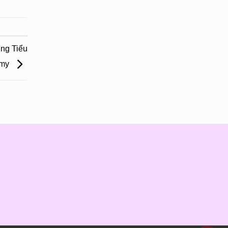
ng Tiểu
emy