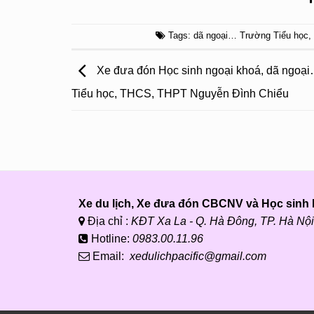
Tags:
dã ngoại… Trường Tiểu học
,
Xe đưa đón Học sinh ngoại khoá, dã ngoạ
Tiểu học, THCS, THPT Nguyễn Đình Chiểu
Xe du lịch, Xe đưa đón CBCNV và Học sinh P
Địa chỉ :
KĐT Xa La - Q. Hà Đông, TP. Hà Nội
Hotline:
0983.00.11.96
Email:
xedulichpacific@gmail.com