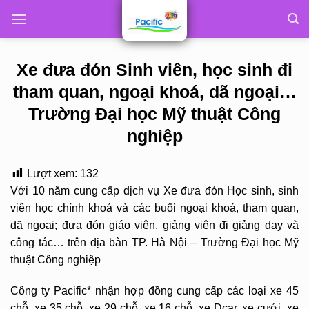
Skip
to
content
Xe đưa đón Sinh viên, học sinh đi
tham quan, ngoại khoá, dã ngoại…
Trường Đại học Mỹ thuật Công
nghiệp
Lượt xem:
132
Với 10 năm cung cấp dịch vụ Xe đưa đón Học sinh, sinh
viên học chính khoá và các buổi ngoại khoá, tham quan,
dã ngoại; đưa đón giáo viên, giảng viên đi giảng dạy và
công tác… trên địa bàn TP. Hà Nội – Trường Đại học Mỹ
thuật Công nghiệp
Công ty Pacific* nhận hợp đồng cung cấp các loại xe 45
chỗ, xe 35 chỗ, xe 29 chỗ, xe 16 chỗ, xe Dcar, xe cưới, xe