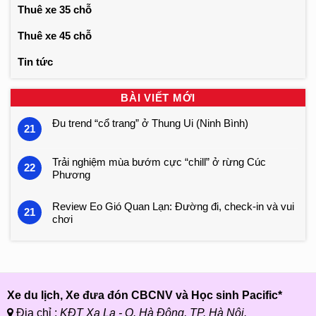
Thuê xe 35 chỗ
Thuê xe 45 chỗ
Tin tức
BÀI VIẾT MỚI
Đu trend “cổ trang” ở Thung Ui (Ninh Bình)
21
Trải nghiệm mùa bướm cực “chill” ở rừng Cúc
22
Phương
Review Eo Gió Quan Lạn: Đường đi, check-in và vui
21
chơi
Xe du lịch, Xe đưa đón CBCNV và Học sinh Pacific*
Địa chỉ :
KĐT Xa La - Q. Hà Đông, TP. Hà Nội.