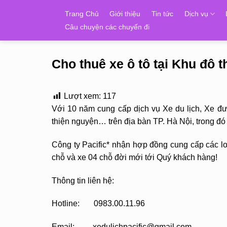
Skip
Trang Chủ
Giới thiệu
Tin tức
Dịch vụ
to
Câu chuyện các chuyến đi
content
Cho thuê xe ô tô tại Khu đô t
Lượt xem:
117
Với 10 năm cung cấp dịch vụ Xe du lịch, Xe đ
thiện nguyện… trên địa bàn TP. Hà Nội, trong đó
Công ty Pacific* nhận hợp đồng cung cấp các loạ
chỗ và xe 04 chỗ đời mới tới Quý khách hàng!
Thông tin liên hệ:
Hotline: 0983.00.11.96
Email: xedulichpacific@gmail.com