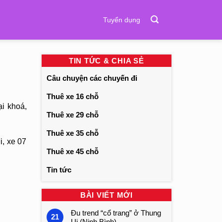
Tuyển dụng
TIN TỨC & CHIA SẺ
Câu chuyện các chuyến đi
Thuê xe 16 chỗ
i khoá,
Thuê xe 29 chỗ
Thuê xe 35 chỗ
i, xe 07
Thuê xe 45 chỗ
Tin tức
BÀI VIẾT MỚI
Đu trend “cổ trang” ở Thung
21
Ui (Ninh Bình)