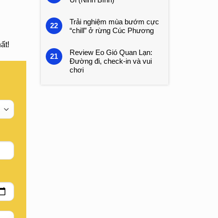
Trải nghiệm mùa bướm cực
22
“chill” ở rừng Cúc Phương
ất!
Review Eo Gió Quan Lạn:
21
Đường đi, check-in và vui
chơi