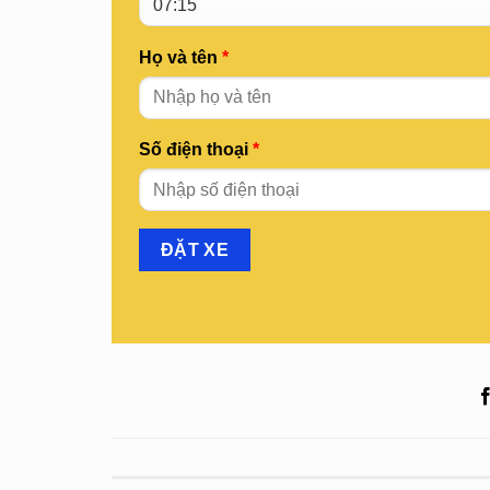
Họ và tên
*
Số điện thoại
*