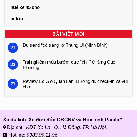
Thuê xe 45 chỗ
Tin tức
BÀI VIẾT MỚI
Đu trend “cổ trang” ở Thung Ui (Ninh Bình)
21
Trải nghiệm mùa bướm cực “chill” ở rừng Cúc
22
Phương
Review Eo Gió Quan Lạn: Đường đi, check-in và vui
21
chơi
Xe du lịch, Xe đưa đón CBCNV và Học sinh Pacific*
Địa chỉ :
KĐT Xa La - Q. Hà Đông, TP. Hà Nội.
Hotline:
0983.00.11.96