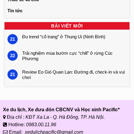
Tin tức
BÀI VIẾT MỚI
Đu trend “cổ trang” ở Thung Ui (Ninh Bình)
21
Trải nghiệm mùa bướm cực “chill” ở rừng Cúc
22
Phương
Review Eo Gió Quan Lạn: Đường đi, check-in và vui
21
chơi
Xe du lịch, Xe đưa đón CBCNV và Học sinh Pacific*
Địa chỉ :
KĐT Xa La - Q. Hà Đông, TP. Hà Nội.
Hotline:
0983.00.11.96
Email:
xedulichpacific@gmail.com