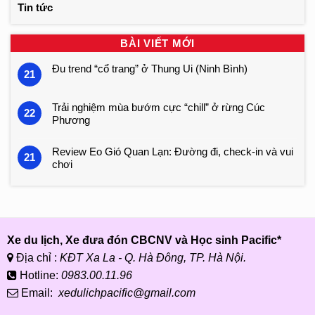
Tin tức
BÀI VIẾT MỚI
Đu trend “cổ trang” ở Thung Ui (Ninh Bình)
21
Trải nghiệm mùa bướm cực “chill” ở rừng Cúc
22
Phương
Review Eo Gió Quan Lạn: Đường đi, check-in và vui
21
chơi
Xe du lịch, Xe đưa đón CBCNV và Học sinh Pacific*
Địa chỉ :
KĐT Xa La - Q. Hà Đông, TP. Hà Nội.
Hotline:
0983.00.11.96
Email:
xedulichpacific@gmail.com