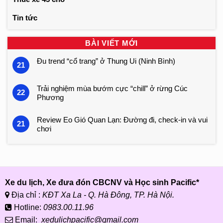
Tin tức
BÀI VIẾT MỚI
Đu trend “cổ trang” ở Thung Ui (Ninh Bình)
21
Trải nghiệm mùa bướm cực “chill” ở rừng Cúc
22
Phương
Review Eo Gió Quan Lạn: Đường đi, check-in và vui
21
chơi
Xe du lịch, Xe đưa đón CBCNV và Học sinh Pacific*
Địa chỉ :
KĐT Xa La - Q. Hà Đông, TP. Hà Nội.
Hotline:
0983.00.11.96
Email:
xedulichpacific@gmail.com