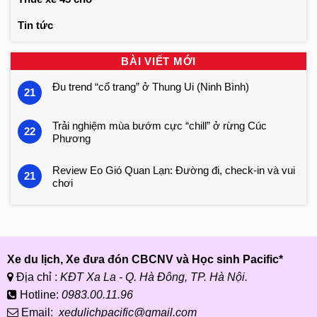
Tin tức
BÀI VIẾT MỚI
Đu trend “cổ trang” ở Thung Ui (Ninh Bình)
21
Trải nghiệm mùa bướm cực “chill” ở rừng Cúc
22
Phương
Review Eo Gió Quan Lạn: Đường đi, check-in và vui
21
chơi
Xe du lịch, Xe đưa đón CBCNV và Học sinh Pacific*
Địa chỉ :
KĐT Xa La - Q. Hà Đông, TP. Hà Nội.
Hotline:
0983.00.11.96
Email:
xedulichpacific@gmail.com