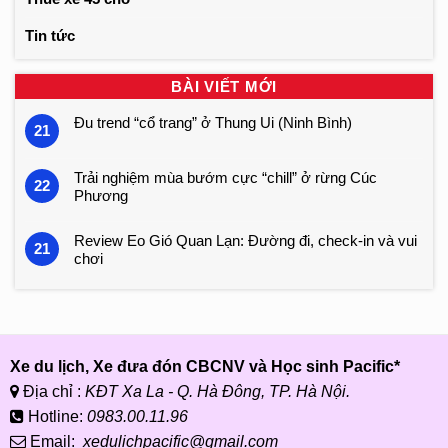
Tin tức
BÀI VIẾT MỚI
Đu trend “cổ trang” ở Thung Ui (Ninh Bình)
21
Trải nghiệm mùa bướm cực “chill” ở rừng Cúc
22
Phương
Review Eo Gió Quan Lạn: Đường đi, check-in và vui
21
chơi
Xe du lịch, Xe đưa đón CBCNV và Học sinh Pacific*
Địa chỉ :
KĐT Xa La - Q. Hà Đông, TP. Hà Nội.
Hotline:
0983.00.11.96
Email:
xedulichpacific@gmail.com