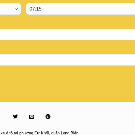
xe ô tô tại phường Cự Khối
,
quận Long Biên
.