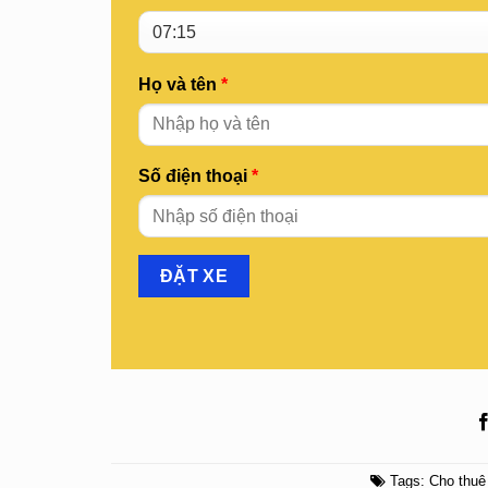
Họ và tên
*
Số điện thoại
*
Tags:
Cho thuê 