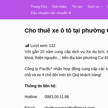
Skip
Trang Chủ
Giới thiệu
Tin tức
Dịch vụ
to
Câu chuyện các chuyến đi
content
Cho thuê xe ô tô tại phường 
Lượt xem:
132
Với gần 10 năm cung cấp dịch vụ Xe du lịch, 
khoá, thiện nguyện… trên địa bàn phường Cự Kh
Công ty Pacific* nhận hợp đồng cung cấp các lo
chỗ và xe 4 chỗ đời mới tới Quý khách hàng!
Thông tin liên hệ:
Hotline: 0983.00.11.96
Email:
chothuexepacific@gmail.com