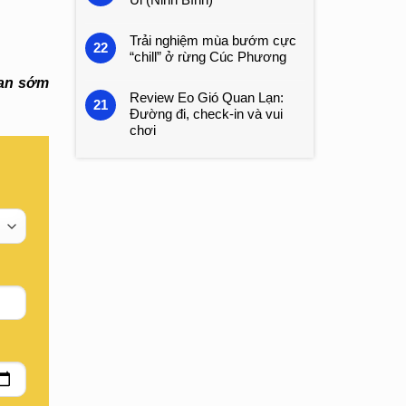
Trải nghiệm mùa bướm cực
22
“chill” ở rừng Cúc Phương
ian sớm
Review Eo Gió Quan Lạn:
21
Đường đi, check-in và vui
chơi