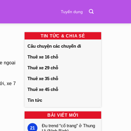
Tuyển dụng
TIN TỨC & CHIA SẺ
Câu chuyện các chuyến đi
Thuê xe 16 chỗ
e ngoại
Thuê xe 29 chỗ
Thuê xe 35 chỗ
ới, xe 7
Thuê xe 45 chỗ
Tin tức
BÀI VIẾT MỚI
Đu trend “cổ trang” ở Thung
21
Ui (Ninh Bình)