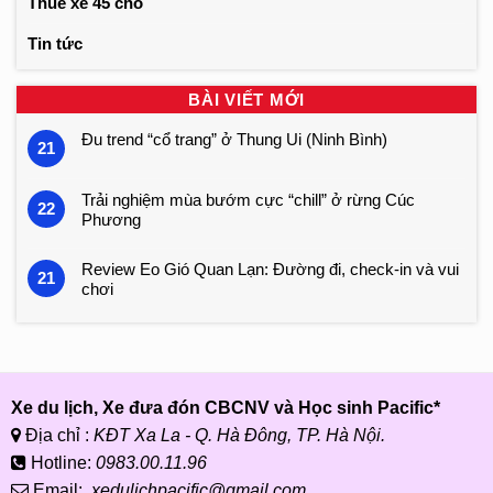
Thuê xe 45 chỗ
Tin tức
BÀI VIẾT MỚI
Đu trend “cổ trang” ở Thung Ui (Ninh Bình)
21
Trải nghiệm mùa bướm cực “chill” ở rừng Cúc
22
Phương
Review Eo Gió Quan Lạn: Đường đi, check-in và vui
21
chơi
Xe du lịch, Xe đưa đón CBCNV và Học sinh Pacific*
Địa chỉ :
KĐT Xa La - Q. Hà Đông, TP. Hà Nội.
Hotline:
0983.00.11.96
Email:
xedulichpacific@gmail.com