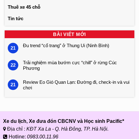
Thuê xe 45 chỗ
Tin tức
BÀI VIẾT MỚI
Đu trend “cổ trang” ở Thung Ui (Ninh Bình)
21
Trải nghiệm mùa bướm cực “chill” ở rừng Cúc
22
Phương
Review Eo Gió Quan Lạn: Đường đi, check-in và vui
21
chơi
Xe du lịch, Xe đưa đón CBCNV và Học sinh Pacific*
Địa chỉ :
KĐT Xa La - Q. Hà Đông, TP. Hà Nội.
Hotline:
0983.00.11.96