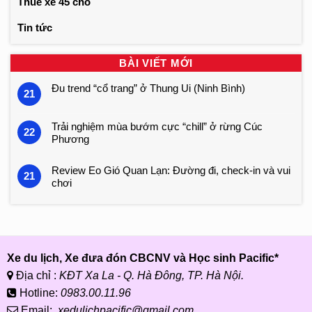
Thuê xe 45 chỗ
Tin tức
BÀI VIẾT MỚI
Đu trend “cổ trang” ở Thung Ui (Ninh Bình)
21
Trải nghiệm mùa bướm cực “chill” ở rừng Cúc
22
Phương
Review Eo Gió Quan Lạn: Đường đi, check-in và vui
21
chơi
Xe du lịch, Xe đưa đón CBCNV và Học sinh Pacific*
Địa chỉ :
KĐT Xa La - Q. Hà Đông, TP. Hà Nội.
Hotline:
0983.00.11.96
Email:
xedulichpacific@gmail.com