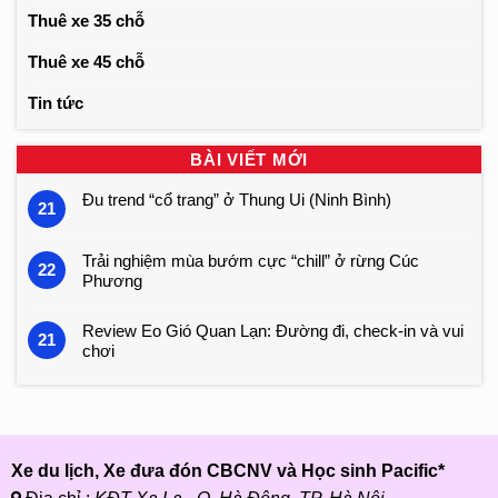
Thuê xe 35 chỗ
Thuê xe 45 chỗ
Tin tức
BÀI VIẾT MỚI
Đu trend “cổ trang” ở Thung Ui (Ninh Bình)
21
Trải nghiệm mùa bướm cực “chill” ở rừng Cúc
22
Phương
Review Eo Gió Quan Lạn: Đường đi, check-in và vui
21
chơi
Xe du lịch, Xe đưa đón CBCNV và Học sinh Pacific*