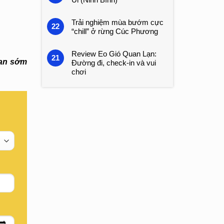
Trải nghiệm mùa bướm cực
22
“chill” ở rừng Cúc Phương
Review Eo Gió Quan Lạn:
21
ian sớm
Đường đi, check-in và vui
chơi