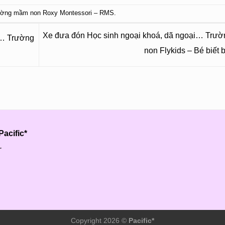
ờng mầm non Roxy Montessori – RMS
.
Xe đưa đón Học sinh ngoại khoá, dã ngoại… Trư
i… Trường
non Flykids – Bé biết 
acific*
.
Copyright 2026 ©
Pacific*