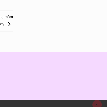
ờng mầm
bay