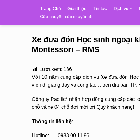
Skip
Trang Chủ
Giới thiệu
Tin tức
Dịch vụ
to
Câu chuyện các chuyến đi
content
Xe đưa đón Học sinh ngoại 
Montessori – RMS
Lượt xem:
136
Với 10 năm cung cấp dịch vụ Xe đưa đón Học s
viên đi giảng dạy và công tác… trên địa bàn T
Công ty Pacific* nhận hợp đồng cung cấp các loạ
chỗ và xe 04 chỗ đời mới tới Quý khách hàng!
Thông tin liên hệ:
Hotline: 0983.00.11.96