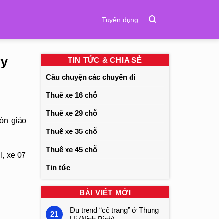
Tuyển dụng
xy
TIN TỨC & CHIA SẺ
Câu chuyện các chuyến đi
Thuê xe 16 chỗ
Thuê xe 29 chỗ
ón giáo
Thuê xe 35 chỗ
Thuê xe 45 chỗ
i, xe 07
Tin tức
BÀI VIẾT MỚI
Đu trend “cổ trang” ở Thung
21
Ui (Ninh Bình)