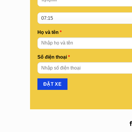
Họ và tên
*
Số điện thoại
*