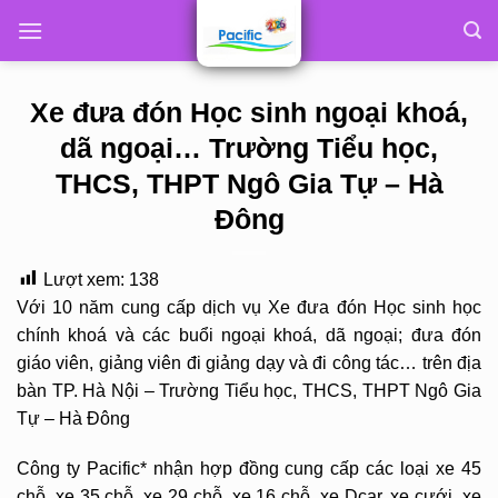
Skip
to
content
Xe đưa đón Học sinh ngoại khoá,
dã ngoại… Trường Tiểu học,
THCS, THPT Ngô Gia Tự – Hà
Đông
Lượt xem:
138
Với 10 năm cung cấp dịch vụ Xe đưa đón Học sinh học
chính khoá và các buổi ngoại khoá, dã ngoại; đưa đón
giáo viên, giảng viên đi giảng dạy và đi công tác… trên địa
bàn TP. Hà Nội – Trường Tiểu học, THCS, THPT Ngô Gia
Tự – Hà Đông
Công ty Pacific* nhận hợp đồng cung cấp các loại xe 45
chỗ, xe 35 chỗ, xe 29 chỗ, xe 16 chỗ, xe Dcar, xe cưới, xe