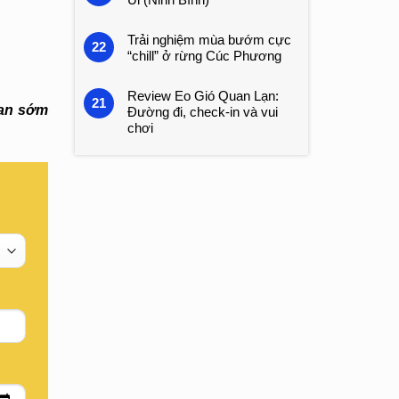
Trải nghiệm mùa bướm cực
22
“chill” ở rừng Cúc Phương
Review Eo Gió Quan Lạn:
21
ian sớm
Đường đi, check-in và vui
chơi