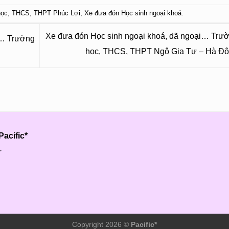
học
,
THCS
,
THPT Phúc Lợi
,
Xe đưa đón Học sinh ngoại khoá
.
Xe đưa đón Học sinh ngoại khoá, dã ngoại… Trườ
i… Trường
học, THCS, THPT Ngô Gia Tự – Hà Đ
acific*
.
Copyright 2026 ©
Pacific*