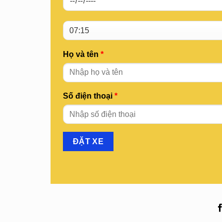
Họ và tên
*
Số điện thoại
*