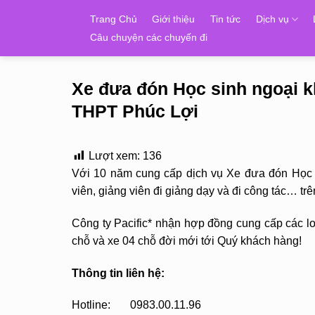
Skip
Trang Chủ
Giới thiệu
Tin tức
Dịch vụ
to
Câu chuyện các chuyến đi
content
Xe đưa đón Học sinh ngoại 
THPT Phúc Lợi
Lượt xem:
136
Với 10 năm cung cấp dịch vụ Xe đưa đón Học s
viên, giảng viên đi giảng dạy và đi công tác… 
Công ty Pacific* nhận hợp đồng cung cấp các loạ
chỗ và xe 04 chỗ đời mới tới Quý khách hàng!
Thông tin liên hệ:
Hotline: 0983.00.11.96