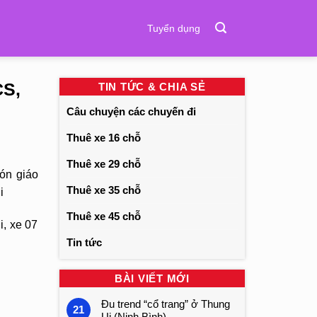
Tuyển dụng
CS,
TIN TỨC & CHIA SẺ
Câu chuyện các chuyến đi
Thuê xe 16 chỗ
Thuê xe 29 chỗ
ón giáo
Thuê xe 35 chỗ
i
Thuê xe 45 chỗ
i, xe 07
Tin tức
BÀI VIẾT MỚI
Đu trend “cổ trang” ở Thung
21
Ui (Ninh Bình)