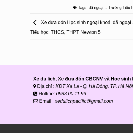
Tags:
dã ngoại… Trường Tiểu 
Xe đưa đón Học sinh ngoại khoá, dã ngoạ
Tiểu học, THCS, THPT Newton 5
Xe du lịch, Xe đưa đón CBCNV và Học sinh P
Địa chỉ :
KĐT Xa La - Q. Hà Đông, TP. Hà Nội
Hotline:
0983.00.11.96
Email:
xedulichpacific@gmail.com